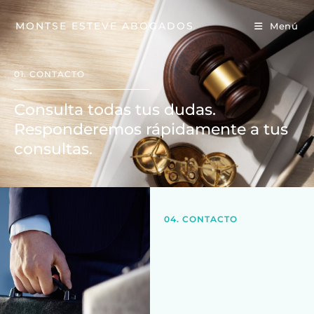
MONTSE ESTEVE ABOGADOS
Menú
01. CONTACTO
Consulta todas tus dudas.
Responderemos rápidamente a tus
consultas.
04. CONTACTO